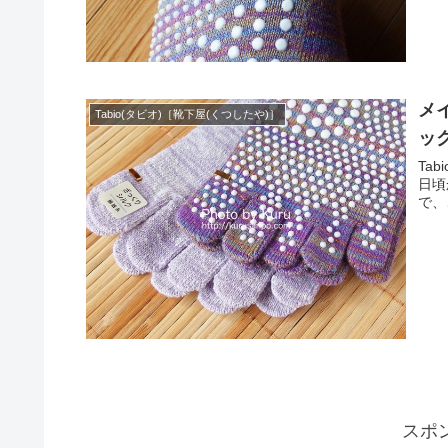
メイ
Tabio(タビオ)［靴下屋(くつしたや)］
ッ
Ta
日頃
で、
スポ