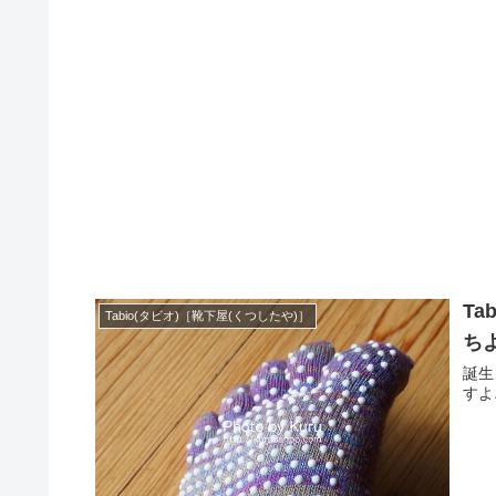
T
Tabio(タビオ)［靴下屋(くつしたや)］
ち
誕生
すよ