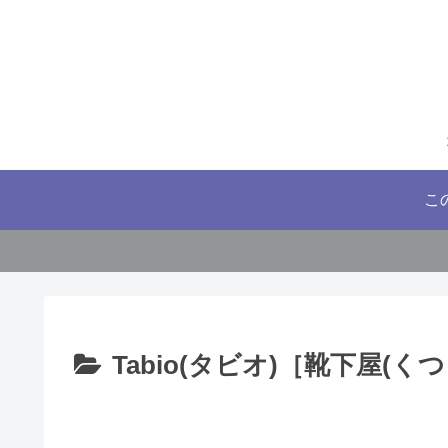
こ
Tabio(タビオ)［靴下屋(く