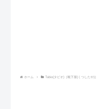
ホーム
Tabio(タビオ)［靴下屋(くつしたや)］